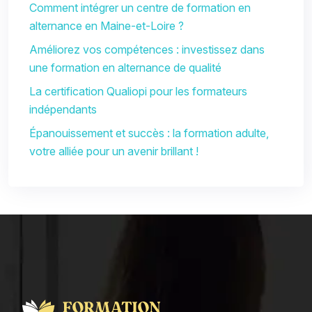
Comment intégrer un centre de formation en
alternance en Maine-et-Loire ?
Améliorez vos compétences : investissez dans
une formation en alternance de qualité
La certification Qualiopi pour les formateurs
indépendants
Épanouissement et succès : la formation adulte,
votre alliée pour un avenir brillant !